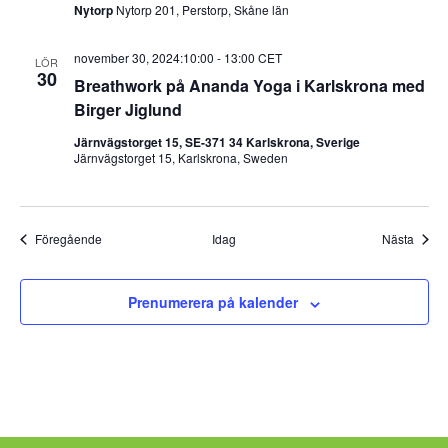
Nytorp
Nytorp 201, Perstorp, Skåne län
november 30, 2024:10:00
-
13:00
CET
LÖR
30
Breathwork på Ananda Yoga i Karlskrona med
Birger Jiglund
Järnvägstorget 15, SE-371 34 Karlskrona, Sverige
Järnvägstorget 15, Karlskrona, Sweden
Evenemang
Even
Föregående
Idag
Nästa
Prenumerera på kalender