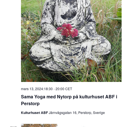
n
.
e
a
a
v
r
i
c
g
h
e
a
r
n
i
n
d
g
V
i
e
mars 13, 2024:18:30
-
20:00
CET
w
Sama Yoga med Nytorp på kulturhuset ABF i
s
Perstorp
N
Kulturhuset ABF
Järnvägsgatan 16, Perstorp, Sverige
a
v