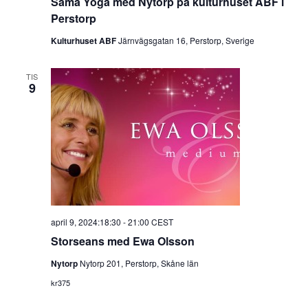
Sama Yoga med Nytorp på kulturhuset ABF i
Perstorp
Kulturhuset ABF
Järnvägsgatan 16, Perstorp, Sverige
TIS
9
april 9, 2024:18:30
-
21:00
CEST
Storseans med Ewa Olsson
Nytorp
Nytorp 201, Perstorp, Skåne län
kr375