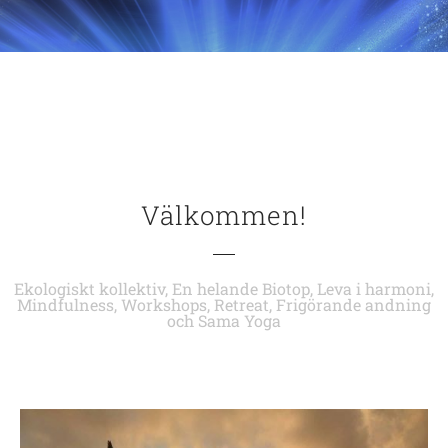
Välkommen!
Ekologiskt k
ollektiv, En helande Biotop, Leva i harmoni,
Mindfulness, Workshops, Retreat, Frigörande andning
och Sama Yoga