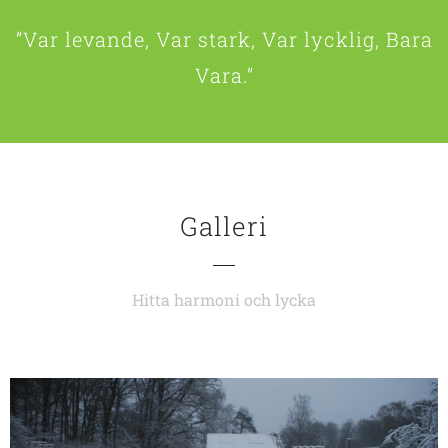
”Var levande, Var stark, Var lycklig, Bara
Vara.”
Galleri
Hitta harmoni och lycka