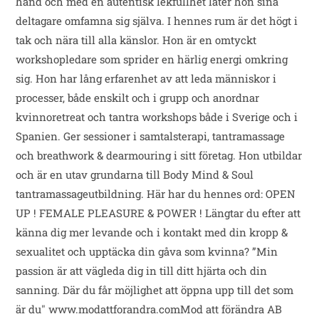
hand och med en autentisk lekfullhet låter hon sina
deltagare omfamna sig själva. I hennes rum är det högt i
tak och nära till alla känslor. Hon är en omtyckt
workshopledare som sprider en härlig energi omkring
sig. Hon har lång erfarenhet av att leda människor i
processer, både enskilt och i grupp och anordnar
kvinnoretreat och tantra workshops både i Sverige och i
Spanien. Ger sessioner i samtalsterapi, tantramassage
och breathwork & dearmouring i sitt företag. Hon utbildar
och är en utav grundarna till Body Mind & Soul
tantramassageutbildning. Här har du hennes ord: OPEN
UP ! FEMALE PLEASURE & POWER ! Längtar du efter att
känna dig mer levande och i kontakt med din kropp &
sexualitet och upptäcka din gåva som kvinna? ”Min
passion är att vägleda dig in till ditt hjärta och din
sanning. Där du får möjlighet att öppna upp till det som
är du" www.modattforandra.comMod att förändra AB