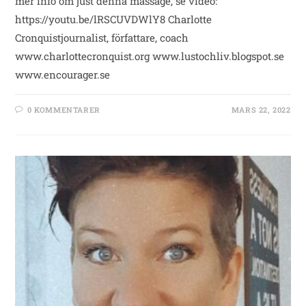
mer info om just denna massage, se video:
https://youtu.be/lRSCUVDWlY8 Charlotte
Cronquistjournalist, författare, coach
www.charlottecronquist.org www.lustochliv.blogspot.se
www.encourager.se
0 KOMMENTARER
MARS 22, 2022