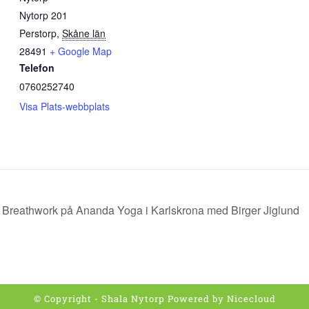
Nytorp 201
Perstorp
,
Skåne län
28491
+ Google Map
Telefon
0760252740
Visa Plats-webbplats
Breathwork på Ananda Yoga i Karlskrona med Birger Jiglund
© Copyright - Shala Nytorp Powered by
Nicecloud