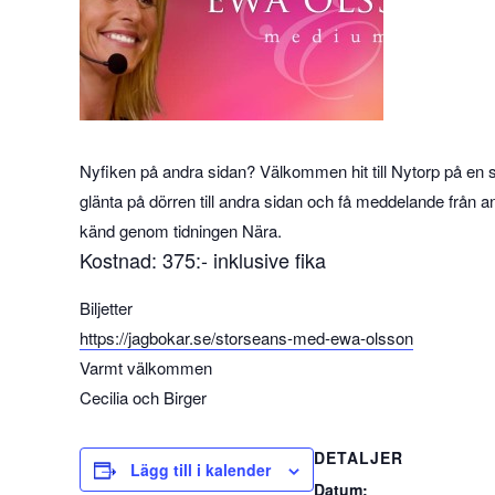
Nyfiken på andra sidan? Välkommen hit till Nytorp på en
glänta på dörren till andra sidan och få meddelande frå
känd genom tidningen Nära.
Kostnad: 375:- inklusive fika
Biljetter
https://jagbokar.se/storseans-med-ewa-olsson
Varmt välkommen
Cecilia och Birger
DETALJER
Lägg till i kalender
Datum: