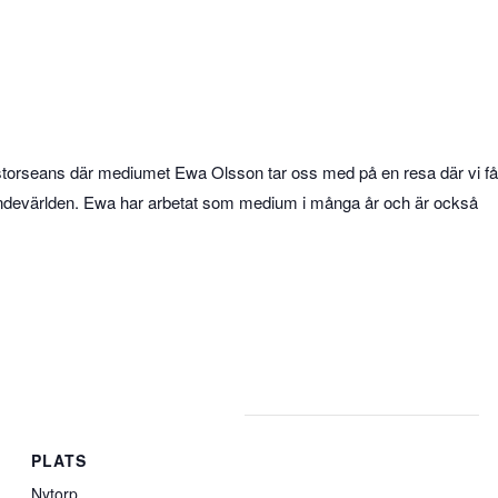
 storseans där mediumet Ewa Olsson tar oss med på en resa där vi få
n andevärlden. Ewa har arbetat som medium i många år och är också
PLATS
Nytorp