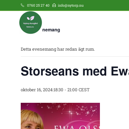
0760 25 27 40
info@nytorp.nu
« Alla Evenemang
Detta evenemang har redan ägt rum.
Storseans med Ew
oktober 16, 2024:18:30
-
21:00
CEST