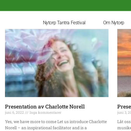
Nytorp Tantra Festival
Om Nytorp
Presentation av Charlotte Norell
Prese
juni 6, 2022
Inga kommentarer
juni 3, 
Yes, we have more to come Let us introduce Charlotte
Låt os
Norell – an inspirational facilitator and is a
musiker